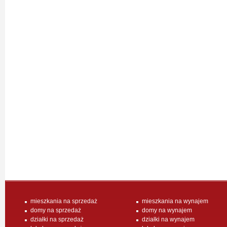
mieszkania na sprzedaż
mieszkania na wynajem
domy na sprzedaż
domy na wynajem
działki na sprzedaż
działki na wynajem