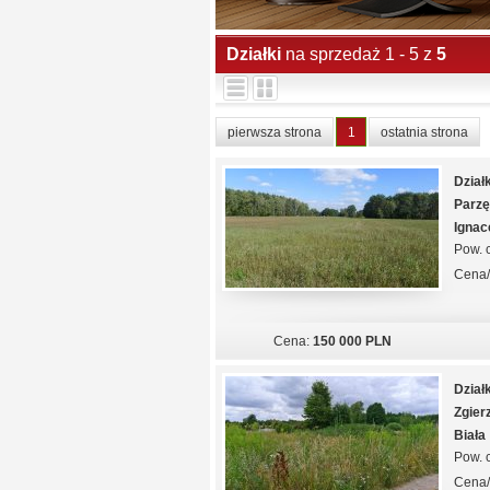
Działki
na sprzedaż 1 - 5 z
5
pierwsza strona
1
ostatnia strona
Dział
Parz
Ignac
Pow. c
Cena
Cena:
150 000 PLN
Dział
Zgier
Biała
Pow. c
Cena