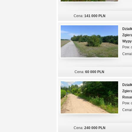
Cena:
141 000 PLN
Dział
Zgier
Wypy
Pow. c
Cena
Cena:
60 000 PLN
Dział
Zgier
Rosa
Pow. c
Cena
Cena:
240 000 PLN