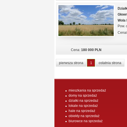
Dział
Głown
Wola
Pow. c
Cena
Cena:
180 000 PLN
pierwsza strona
1
ostatnia strona
mieszkania na sprzedaż
domy na sprzedaż
działki na sprzedaż
lokale na sprzedaż
hale na sprzedaż
obiekty na sprzedaż
biurowce na sprzedaż