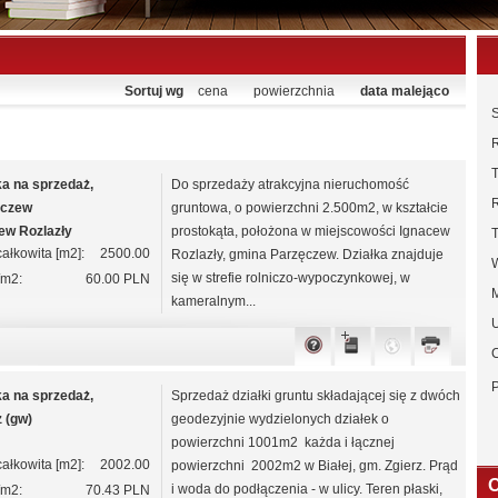
Sortuj wg
cena
powierzchnia
data malejąco
S
T
ka na sprzedaż,
Do sprzedaży atrakcyjna nieruchomość
ęczew
gruntowa, o powierzchni 2.500m2, w kształcie
ew Rozlazły
prostokąta, położona w miejscowości Ignacew
ałkowita [m2]:
2500.00
Rozlazły, gmina Parzęczew. Działka znajduje
się w strefie rolniczo-wypoczynkowej, w
/m2:
60.00 PLN
kameralnym...
U
ka na sprzedaż,
Sprzedaż działki gruntu składającej się z dwóch
z (gw)
geodezyjnie wydzielonych działek o
powierzchni 1001m2 każda i łącznej
ałkowita [m2]:
2002.00
powierzchni 2002m2 w Białej, gm. Zgierz. Prąd
O
i woda do podłączenia - w ulicy. Teren płaski,
/m2:
70.43 PLN