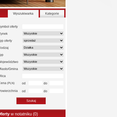
Wyszukiwarka
Kategorie
ymbol oferty
Rynek
yp oferty
Rodzaj
Typ
Województwo
Miasto/Gmina
lica
Cena
(PLN)
od
do
Powierzchnia
od
do
ferty
w notatniku (
0
)