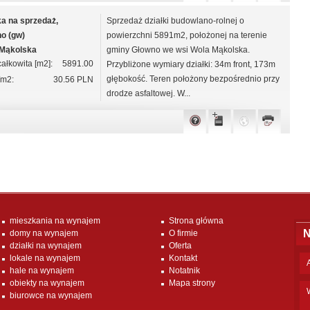
ka na sprzedaż,
Sprzedaż działki budowlano-rolnej o
o (gw)
powierzchni 5891m2, położonej na terenie
 Mąkolska
gminy Głowno we wsi Wola Mąkolska.
ałkowita [m2]:
5891.00
Przybliżone wymiary działki: 34m front, 173m
głębokość. Teren położony bezpośrednio przy
/m2:
30.56 PLN
drodze asfaltowej. W...
mieszkania na wynajem
Strona główna
N
domy na wynajem
O firmie
działki na wynajem
Oferta
lokale na wynajem
Kontakt
hale na wynajem
Notatnik
obiekty na wynajem
Mapa strony
biurowce na wynajem