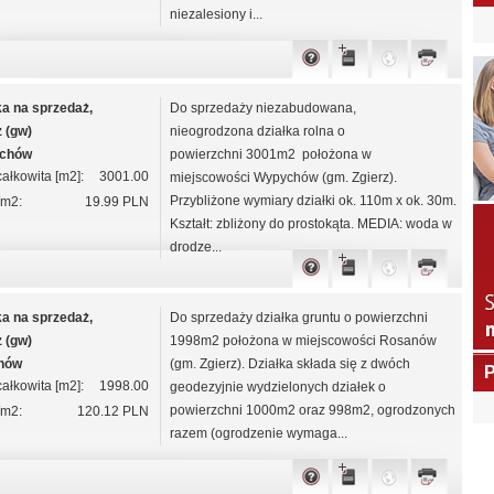
niezalesiony i...
ka na sprzedaż,
Do sprzedaży niezabudowana,
z (gw)
nieogrodzona działka rolna o
chów
powierzchni 3001m2 położona w
ałkowita [m2]:
3001.00
miejscowości Wypychów (gm. Zgierz).
Przybliżone wymiary działki ok. 110m x ok. 30m.
/m2:
19.99 PLN
Kształt: zbliżony do prostokąta. MEDIA: woda w
drodze...
ka na sprzedaż,
Do sprzedaży działka gruntu o powierzchni
z (gw)
1998m2 położona w miejscowości Rosanów
nów
(gm. Zgierz). Działka składa się z dwóch
P
ałkowita [m2]:
1998.00
geodezyjnie wydzielonych działek o
powierzchni 1000m2 oraz 998m2, ogrodzonych
/m2:
120.12 PLN
razem (ogrodzenie wymaga...